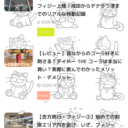
フィジー上陸！成田からデナラウ港ま
でのリアルな移動記録
2026/8/3
フィジー
【レビュー】昔ながらのコーラ好きに
刺さる？ダイドー THE コーラは本当に
買い？実際に飲んでわかったメリッ
ト・デメリット
2026/7/26
Foods
【吉方旅行・フィジー②】始めての制
限エリア内を抜け、いざ、フィジー