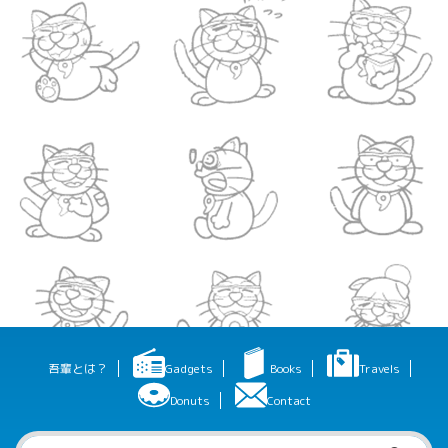
吾輩とは？
Gadgets
Books
Travels
Donuts
Contact