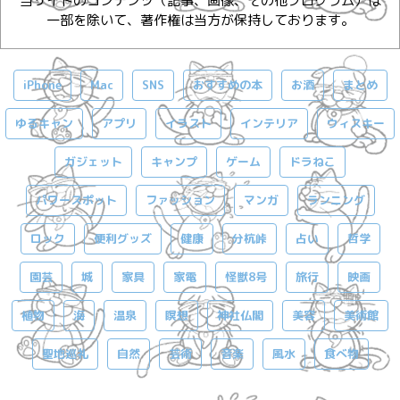
当サイトのコンテンツ（記事、画像、その他プログラム）は
一部を除いて、著作権は当方が保持しております。
iPhone
Mac
SNS
おすすめの本
お酒
まとめ
ゆるキャン
アプリ
イラスト
インテリア
ウィスキー
ガジェット
キャンプ
ゲーム
ドラねこ
パワースポット
ファッション
マンガ
ランニング
ロック
便利グッズ
健康
分杭峠
占い
哲学
園芸
城
家具
家電
怪獣8号
旅行
映画
植物
海
温泉
瞑想
神社仏閣
美容
美術館
聖地巡礼
自然
芸術
音楽
風水
食べ物