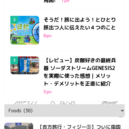
鳥園!
7
pv
そうだ！旅に出よう！とひとり
旅出つ人に伝えたい４つのこと
6
pv
【レビュー】炭酸好きの最終兵
器 ソーダストリームGENESIS2
を実際に使った感想｜メリッ
ト・デメリットを正直に紹介
5
pv
【吉方旅行・フィジー③】ついに南国