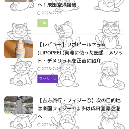
へ！成田空港後編
2026/7/26
千葉
【レビュー】リポピールセラム
(LIPOPEEL)実際に使った感想｜メリッ
ト・デメリットを正直に紹介
2026/7/26
フッション
【吉方旅行・フィジー①】次の目的地
は楽園フィジー?!まずは成田国際空港
へ
2026/7/26