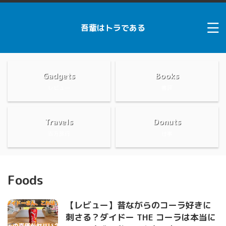
吾輩はトラである
Gadgets
Books
レビュー
書評
Travels
Donuts
吉方旅行
仕事
Foods
【レビュー】昔ながらのコーラ好きに
刺さる？ダイドー THE コーラは本当に