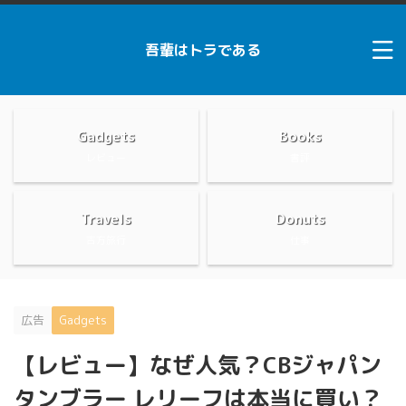
吾輩はトラである
Gadgets
Books
レビュー
書評
Travels
Donuts
吉方旅行
仕事
広告
Gadgets
【レビュー】なぜ人気？CBジャパン
タンブラー レリーフは本当に買い？