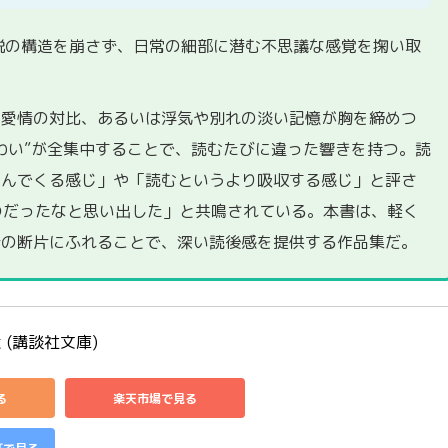
説の構造を崩さず、日常の細部に潜む不思議な感覚を掬い取
と愛情の対比、あるいは浮気や別れの淡い記憶が胸を締めつ
わい”が全集中することで、読むたびに違った響きを持つ。読
込んでくる感じ」や「読むというより吸収する感じ」と評さ
ものだったなと思い出した」と共鳴されている。本書は、軽く
情の断片にふれることで、深い読後感を提供する作品集だ。
 (講談社文庫)
る
楽天市場で見る