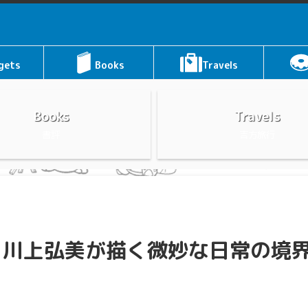
gets
Books
Travels
Books
Travels
書評
吉方旅行
？川上弘美が描く微妙な日常の境