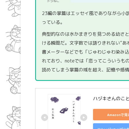
ドラねこ
23編の掌篇はエッセイ風でありながら小
っている。
典型的なのは水かまきりを見つめる幼さ
ける瞬間だ。文字数では語りきれない“あ
書メーターなどでも「じゅわじゅわ染み
れており、noteでは「恋ってこういう
読めてしまう掌篇の域を超え、記憶や感
ハヅキさんのこと
Amazonで見