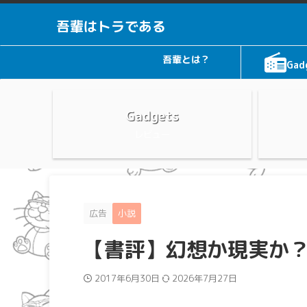
吾輩はトラである
吾輩とは？
Gad
Gadgets
レビュー
広告
小説
【書評】幻想か現実か
2017年6月30日
2026年7月27日