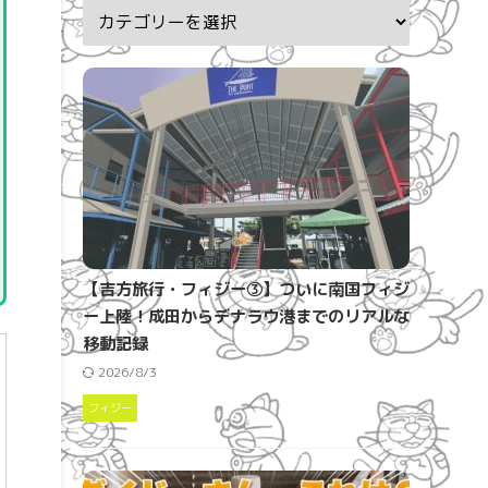
【吉方旅行・フィジー③】ついに南国フィジ
ー上陸！成田からデナラウ港までのリアルな
移動記録
2026/8/3
フィジー