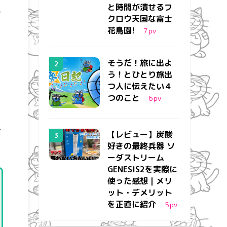
と時間が潰せるフ
クロウ天国な富士
花鳥園!
7
pv
そうだ！旅に出よ
う！とひとり旅出
つ人に伝えたい４
つのこと
6
pv
【レビュー】炭酸
好きの最終兵器 ソ
ーダストリーム
GENESIS2を実際に
使った感想｜メリ
ット・デメリット
を正直に紹介
5
pv