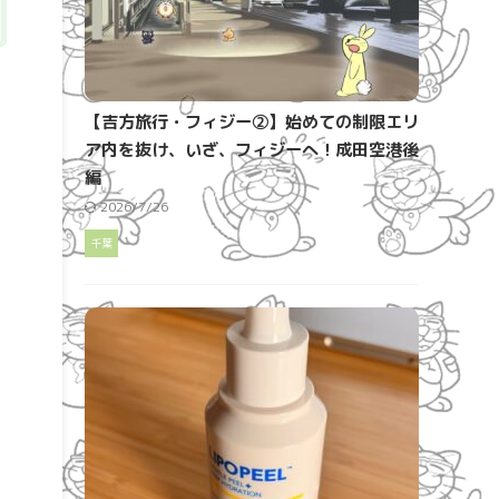
【吉方旅行・フィジー②】始めての制限エリ
ア内を抜け、いざ、フィジーへ！成田空港後
編
2026/7/26
千葉