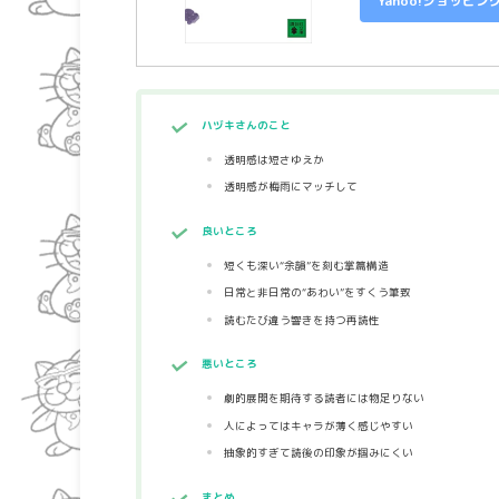
Yahoo!ショッピン
ハヅキさんのこと
透明感は短さゆえか
透明感が梅雨にマッチして
良いところ
短くも深い“余韻”を刻む掌篇構造
日常と非日常の“あわい”をすくう筆致
読むたび違う響きを持つ再読性
悪いところ
劇的展開を期待する読者には物足りない
人によってはキャラが薄く感じやすい
抽象的すぎて読後の印象が掴みにくい
まとめ