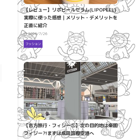
【レビュー】リポピールセラム(LIPOPEEL)
実際に使った感想｜メリット・デメリットを
正直に紹介
2026/7/26
フッション
【吉方旅行・フィジー①】次の目的地は楽園
フィジー?!まずは成田国際空港へ