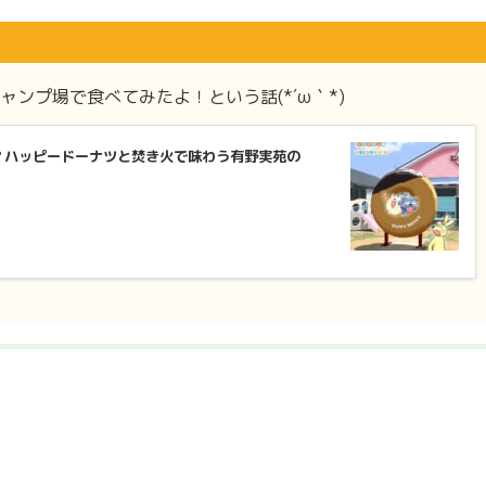
ンプ場で食べてみたよ！という話(*´ω｀*)
？ハッピードーナツと焚き火で味わう有野実苑の