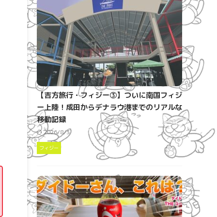
【吉方旅行・フィジー③】ついに南国フィジ
ー上陸！成田からデナラウ港までのリアルな
移動記録
2026/8/3
フィジー