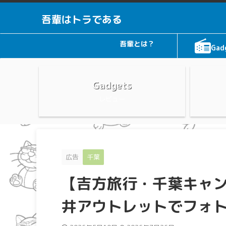
吾輩はトラである
吾輩とは？
Gad
Gadgets
レビュー
広告
千葉
【吉方旅行・千葉キャ
井アウトレットでフォ