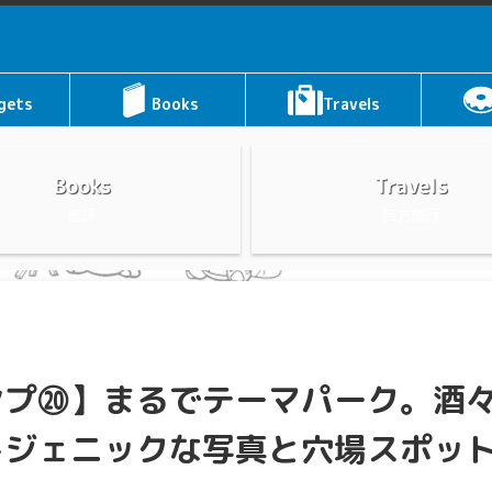
gets
Books
Travels
Books
Travels
書評
吉方旅行
ンプ⑳】まるでテーマパーク。酒
トジェニックな写真と穴場スポッ