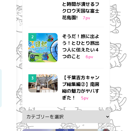
と時間が潰せるフ
クロウ天国な富士
花鳥園!
7
pv
そうだ！旅に出よ
う！とひとり旅出
つ人に伝えたい４
つのこと
6
pv
【千葉吉方キャン
プ総集編②】南房
総の魅力がヤバす
ぎた！
5
pv