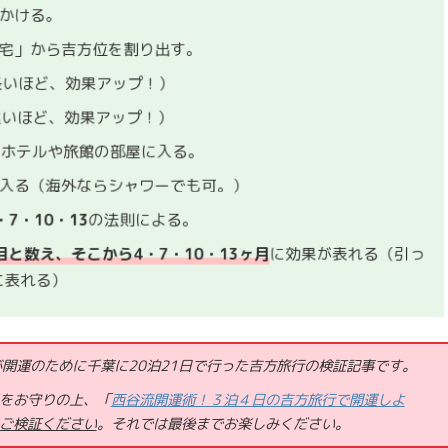
出かける。
自宅」から吉方位を割り出す。
長いほど、効果アップ！）
遠いほど、効果アップ！）
るホテルや旅館の部屋に入る。
に入る（海外ならシャワーでも可。）
・7・10・13
の法則による。
目と数え、そこから4・7・10・13ヶ月
に効果が表れる（引っ
に表れる）
が開運のために千葉に20泊21日で行った吉方旅行の検証記事です。
をお守りの上、「
西谷流開運術！３泊４日の吉方旅行で開運しよ
ご検証ください
。それでは
最後までお楽しみください。