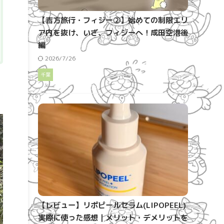
【吉方旅行・フィジー②】始めての制限エリ
ア内を抜け、いざ、フィジーへ！成田空港後
編
2026/7/26
千葉
【レビュー】リポピールセラム(LIPOPEEL)
実際に使った感想｜メリット・デメリットを