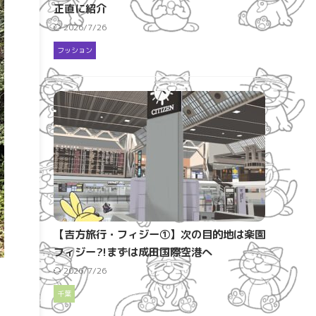
正直に紹介
2026/7/26
フッション
【吉方旅行・フィジー①】次の目的地は楽園
フィジー?!まずは成田国際空港へ
2026/7/26
千葉