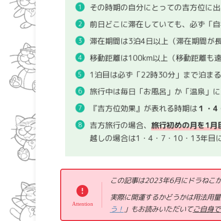
その時期の自分にとっての吉方位に
前日どこに滞在していても、必ず「
滞在期間は3泊4日以上（滞在期間が
移動距離は100km以上（移動距離も
1泊目は必ず「22時30分」まで泊ま
旅行中は毎日「お風呂」か「温泉」
『吉方位効果』が表れる時期は
１・4
吉方旅行の場合、
旅行初めの月を1月
越しの場合は1・4・7・10・13年目
この記事は2023年6月にドラねこ
実際に開運するかどうかは用法用量
う！
」もお読みいただいて
ご自身で