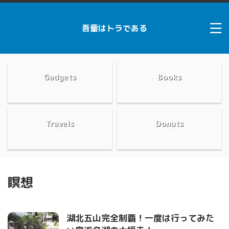
吾輩はトラである
Gadgets
Books
レビュー
書評
Travels
Donuts
吉方旅行
仕事
瞑想
湖北五山完全制覇！一度は行ってみた