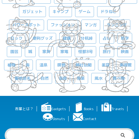
ガジェット
キャンプ
ゲーム
ドラねこ
パワースポット
ファッション
マンガ
ランニング
ロック
便利グッズ
健康
分杭峠
占い
哲学
園芸
城
家具
家電
怪獣8号
旅行
映画
植物
海
温泉
瞑想
神社仏閣
美容
美術館
聖地巡礼
自然
芸術
音楽
風水
食べ物
吾輩とは？
Gadgets
Books
Travels
Donuts
Contact