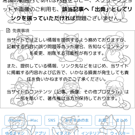
常識の範囲内であれば内容をコピー、スクリーンショ
ットや画像のご利用も、
該当記事へ「出典」としてリ
ンクを張っていただければ
問題ございません。
免責事項
当サイトでは正しい情報を提供するよう務めておりますが、
記載する内容に誤り問題等あった場合、告知なくコンテンツ
を変更、削除する可能性が有ります。
また、提供している情報、リンク先などをはじめ、当サイト
に掲載する内容および広告で、いかなる損害が発生しても責
任を負いかねますのでご了承ください。
当サイトのコンテンツ（記事、画像、その他プログラム）は
一部を除いて、著作権は当方が保持しております。
iPhone
Mac
SNS
おすすめの本
お酒
まとめ
ゆるキャン
アプリ
イラスト
インテリア
ウィスキー