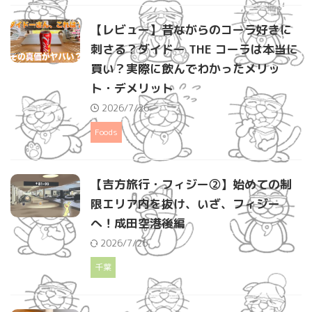
【レビュー】昔ながらのコーラ好きに
刺さる？ダイドー THE コーラは本当に
買い？実際に飲んでわかったメリッ
ト・デメリット
2026/7/26
Foods
【吉方旅行・フィジー②】始めての制
限エリア内を抜け、いざ、フィジー
へ！成田空港後編
2026/7/26
千葉