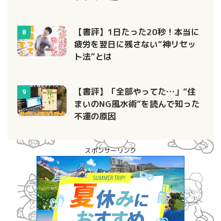
【書評】1日たった20秒！本当に
8
疲労を翌日に残さない“神リセッ
ト法”とは
【書評】「全部やってた…」“住
9
まいのNG風水術”を読んで知った
不運の原因
スポンサーリンク