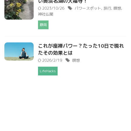
い奥浜名湖の大福寺！
2023/10/26
パワースポット
,
旅行
,
瞑想
,
神社仏閣
静岡
これが座禅パワー？たった10日で現れ
たその効果とは
2026/2/19
瞑想
LifeHacks