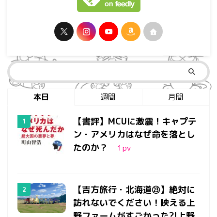
本日
週間
月間
【書評】MCUに激震！キャプテ
ン・アメリカはなぜ命を落とし
たのか？
1
pv
【吉方旅行・北海道㉓】絶対に
訪れないでください！映える上
野ファームがすごかった?!上野