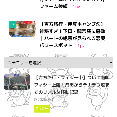
ファーム後編
1
pv
【吉方旅行・伊豆キャンプ⑤】
神秘すぎ！下田・龍宮窟に感動
｜ハートの絶景が見られる恋愛
パワースポット
1
pv
【吉方旅行・フィジー③】ついに南国
フィジー上陸！成田からデナラウ港ま
でのリアルな移動記録
2026/8/3
フィジー