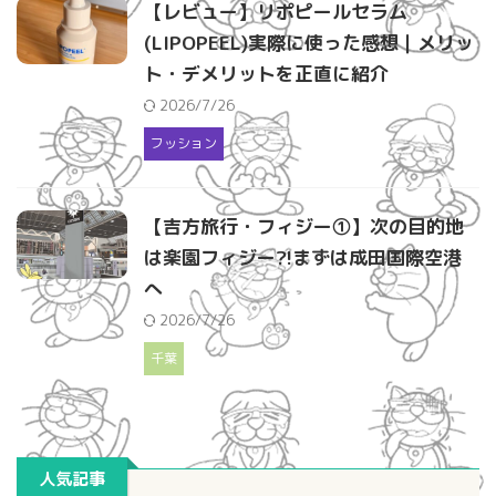
【レビュー】リポピールセラム
(LIPOPEEL)実際に使った感想｜メリッ
ト・デメリットを正直に紹介
2026/7/26
フッション
【吉方旅行・フィジー①】次の目的地
は楽園フィジー?!まずは成田国際空港
へ
2026/7/26
千葉
人気記事