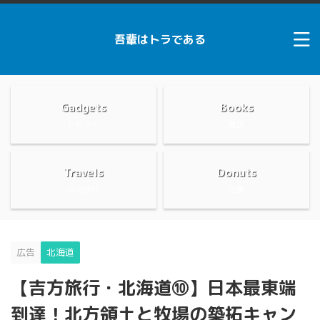
吾輩はトラである
Gadgets
Books
レビュー
書評
Travels
Donuts
吉方旅行
仕事
広告
北海道
【吉方旅行・北海道⑩】日本最東端
到達！北方領土と牧場の築拓キャン