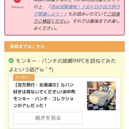
の上、「
西谷流開運術！３泊４日の吉方旅行
で開運しよう！
」もお読みいただいて
ご自身
でご検証ください
。それでは
最後までお楽し
みください。
前回まではこちら
モンキー・パンチの故郷!MPCを訪ねてみた
よという話(*´ω｀*)
吉方旅行！
【吉方旅行・北海道⑨】ルパン
好きは見ないでください!浜中町
モンキー・パンチ・コレクショ
ンがアレだった！
続きを見る