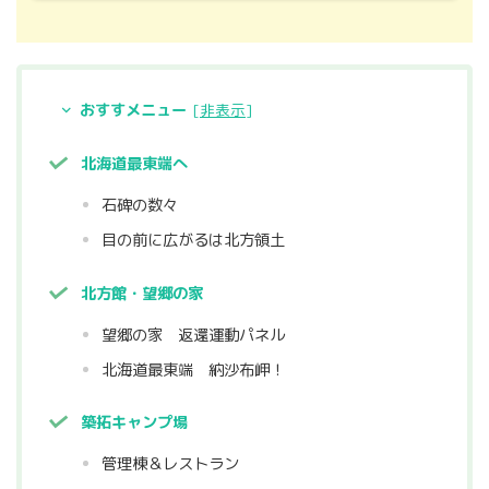
おすすメニュー
[
非表示
]
北海道最東端へ
石碑の数々
目の前に広がるは北方領土
北方館・望郷の家
望郷の家 返還運動パネル
北海道最東端 納沙布岬！
築拓キャンプ場
管理棟＆レストラン