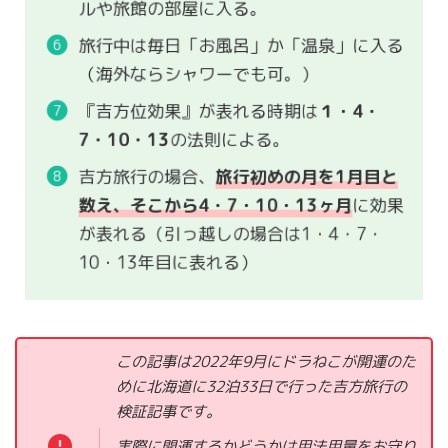
ルや旅館の部屋に入る。
旅行中は毎日「お風呂」か「温泉」に入る
（海外ならシャワーでも可。）
『吉方位効果』が表れる時期は
１・4・
7・10・13
の法則による。
吉方旅行の場合、
旅行初めの月を1月目と
数え、そこから4・7・10・13ヶ月
に効果
が表れる（引っ越しの場合は1・4・7・
10・13年目に表れる）
この記事は2022年9月にドラねこが開運のた
めに北海道に32泊33日で行った吉方旅行の
検証記事です。
実際に開運するかどうかは用法用量をお守り