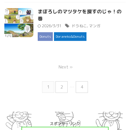
まぼろしのマツタケを探すのじゃ！の
巻
2026/3/31
ドラねこ
,
マンガ
Donuts
Doraneko&Donuts
Next »
1
2
…
4
スポンサーリンク