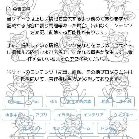
免責事項
当サイトでは正しい情報を提供するよう務めておりますが、
記載する内容に誤り問題等あった場合、告知なくコンテンツ
を変更、削除する可能性が有ります。
また、提供している情報、リンク先などをはじめ、当サイト
に掲載する内容および広告で、いかなる損害が発生しても責
任を負いかねますのでご了承ください。
当サイトのコンテンツ（記事、画像、その他プログラム）は
一部を除いて、著作権は当方が保持しております。
iPhone
Mac
SNS
おすすめの本
お酒
まとめ
ゆるキャン
アプリ
イラスト
インテリア
ウィスキー
ガジェット
キャンプ
ゲーム
ドラねこ