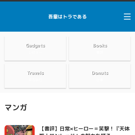
吾輩はトラである
Gadgets
Books
レビュー
書評
Travels
Donuts
吉方旅行
仕事
マンガ
【書評】日常×ヒーロー＝笑撃！『天体