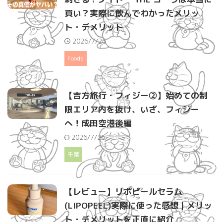
買い？実際に飲んでわかったメリッ
ト・デメリット
2026/7/26
Foods
【吉方旅行・フィジー②】始めての制
限エリア内を抜け、いざ、フィジー
へ！成田空港後編
2026/7/26
千葉
【レビュー】リポピールセラム
(LIPOPEEL)実際に使った感想｜メリッ
ト・デメリットを正直に紹介