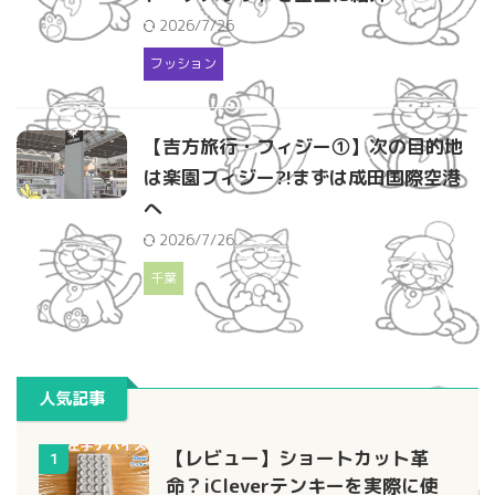
2026/7/26
フッション
【吉方旅行・フィジー①】次の目的地
は楽園フィジー?!まずは成田国際空港
へ
2026/7/26
千葉
人気記事
【レビュー】ショートカット革
1
命？iCleverテンキーを実際に使