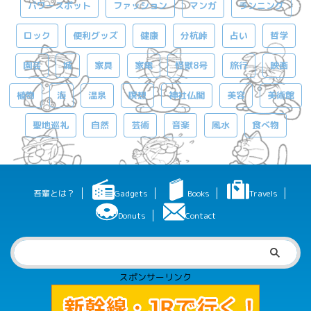
パワースポット
ファッション
マンガ
ランニング
ロック
便利グッズ
健康
分杭峠
占い
哲学
園芸
城
家具
家電
怪獣8号
旅行
映画
植物
海
温泉
瞑想
神社仏閣
美容
美術館
聖地巡礼
自然
芸術
音楽
風水
食べ物
吾輩とは？
Gadgets
Books
Travels
Donuts
Contact
スポンサーリンク