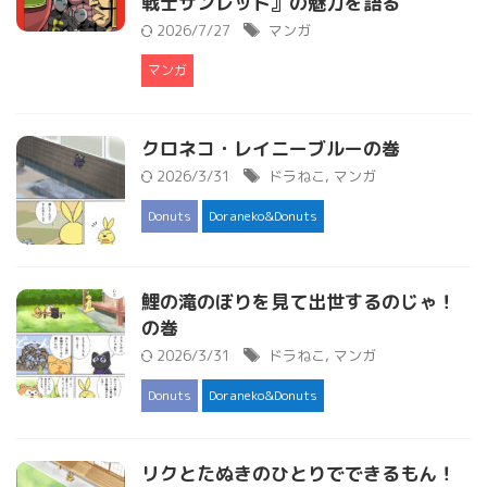
戦士サンレッド』の魅力を語る
2026/7/27
マンガ
マンガ
クロネコ・レイニーブルーの巻
2026/3/31
ドラねこ
,
マンガ
Donuts
Doraneko&Donuts
鯉の滝のぼりを見て出世するのじゃ！
の巻
2026/3/31
ドラねこ
,
マンガ
Donuts
Doraneko&Donuts
リクとたぬきのひとりでできるもん！