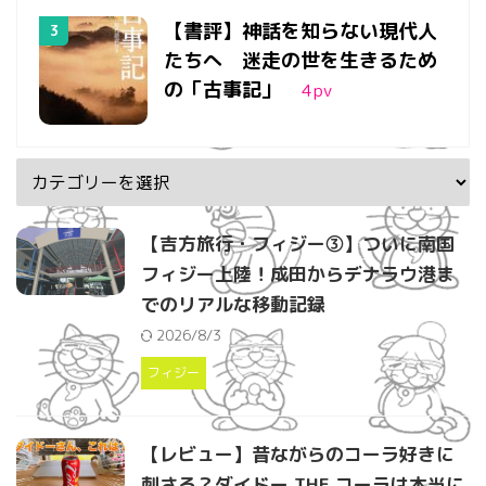
【書評】神話を知らない現代人
たちへ 迷走の世を生きるため
の「古事記」
4
pv
【吉方旅行・フィジー③】ついに南国
フィジー上陸！成田からデナラウ港ま
でのリアルな移動記録
2026/8/3
フィジー
【レビュー】昔ながらのコーラ好きに
刺さる？ダイドー THE コーラは本当に