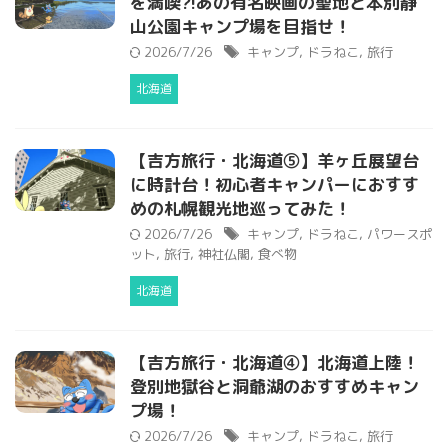
を満喫?!あの有名映画の聖地と本別静
山公園キャンプ場を目指せ！
2026/7/26
キャンプ
,
ドラねこ
,
旅行
北海道
【吉方旅行・北海道⑤】羊ヶ丘展望台
に時計台！初心者キャンパーにおすす
めの札幌観光地巡ってみた！
2026/7/26
キャンプ
,
ドラねこ
,
パワースポ
ット
,
旅行
,
神社仏閣
,
食べ物
北海道
【吉方旅行・北海道④】北海道上陸！
登別地獄谷と洞爺湖のおすすめキャン
プ場！
2026/7/26
キャンプ
,
ドラねこ
,
旅行