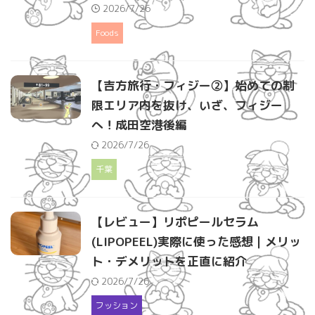
2026/7/26
Foods
【吉方旅行・フィジー②】始めての制
限エリア内を抜け、いざ、フィジー
へ！成田空港後編
2026/7/26
千葉
【レビュー】リポピールセラム
(LIPOPEEL)実際に使った感想｜メリッ
ト・デメリットを正直に紹介
2026/7/26
フッション