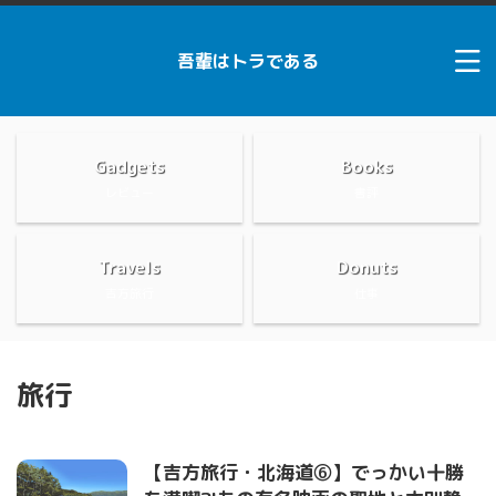
吾輩はトラである
Gadgets
Books
レビュー
書評
Travels
Donuts
吉方旅行
仕事
旅行
【吉方旅行・北海道⑥】でっかい十勝