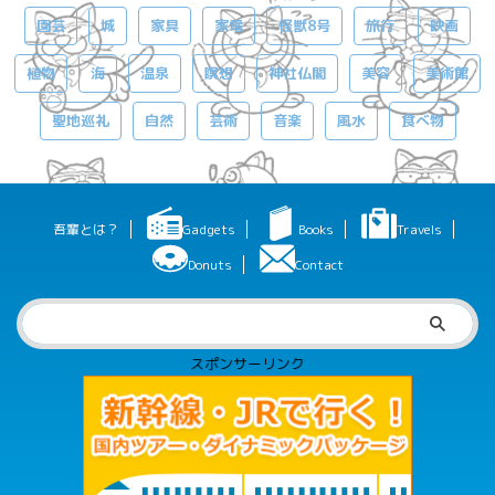
園芸
城
家具
家電
怪獣8号
旅行
映画
植物
海
温泉
瞑想
神社仏閣
美容
美術館
聖地巡礼
自然
芸術
音楽
風水
食べ物
吾輩とは？
Gadgets
Books
Travels
Donuts
Contact
スポンサーリンク