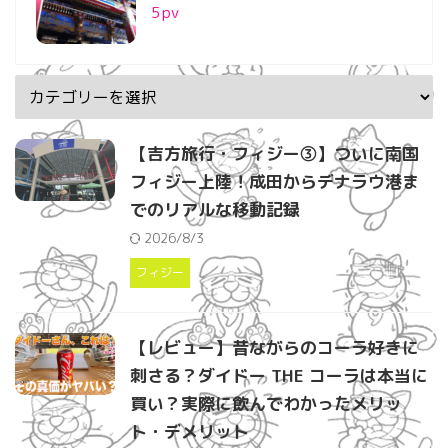
5
pv
【吉方旅行・フィジー③】ついに南国
フィジー上陸！成田からデナラウ港ま
でのリアルな移動記録
2026/8/3
フィジー
【レビュー】昔ながらのコーラ好きに
刺さる？ダイドー THE コーラは本当に
買い？実際に飲んでわかったメリッ
ト・デメリット