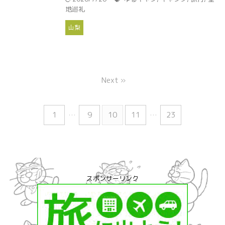
地巡礼
山梨
Next »
1
…
9
10
11
…
23
スポンサーリンク