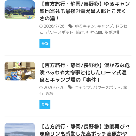
【吉方旅行・静岡/長野⑫】ゆるキャン
聖地巡礼も最後?!霊犬早太郎とこまく
さの湯！
2026/7/26
ゆるキャン
,
キャンプ
,
ドラね
こ
,
パワースポット
,
旅行
,
神社仏閣
,
聖地巡礼
長野
【吉方旅行・静岡/長野⑪】浸かるな危
険?!あわや大惨事と化したローマ式温
泉とキャンプ場の「事件」
2026/7/26
キャンプ
,
パワースポット
,
旅
行
,
温泉
長野
【吉方旅行・静岡/長野⑩】激闘再び?!
志摩リンも感動した高ボッチ高原がヤ