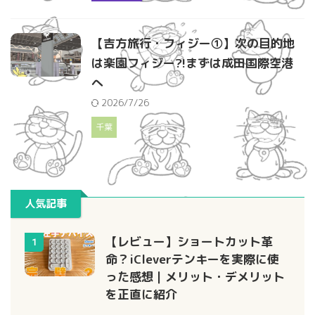
【吉方旅行・フィジー①】次の目的地
は楽園フィジー?!まずは成田国際空港
へ
2026/7/26
千葉
人気記事
【レビュー】ショートカット革
1
命？iCleverテンキーを実際に使
った感想｜メリット・デメリット
を正直に紹介