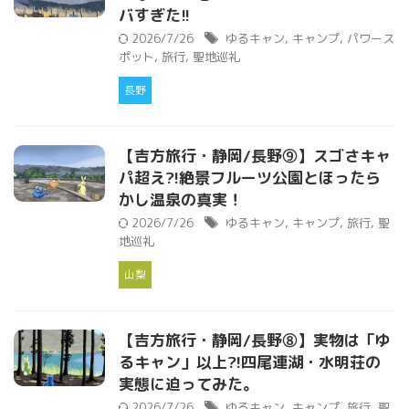
バすぎた!!
2026/7/26
ゆるキャン
,
キャンプ
,
パワース
ポット
,
旅行
,
聖地巡礼
長野
【吉方旅行・静岡/長野⑨】スゴさキャ
パ超え?!絶景フルーツ公園とほったら
かし温泉の真実！
2026/7/26
ゆるキャン
,
キャンプ
,
旅行
,
聖
地巡礼
山梨
【吉方旅行・静岡/長野⑧】実物は「ゆ
るキャン」以上?!四尾連湖・水明荘の
実態に迫ってみた。
2026/7/26
ゆるキャン
,
キャンプ
,
旅行
,
聖