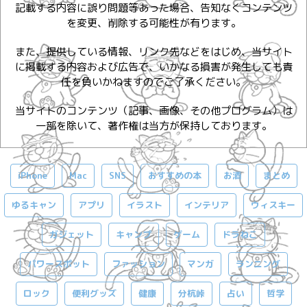
記載する内容に誤り問題等あった場合、告知なくコンテンツ
を変更、削除する可能性が有ります。
また、提供している情報、リンク先などをはじめ、当サイト
に掲載する内容および広告で、いかなる損害が発生しても責
任を負いかねますのでご了承ください。
当サイトのコンテンツ（記事、画像、その他プログラム）は
一部を除いて、著作権は当方が保持しております。
iPhone
Mac
SNS
おすすめの本
お酒
まとめ
ゆるキャン
アプリ
イラスト
インテリア
ウィスキー
ガジェット
キャンプ
ゲーム
ドラねこ
パワースポット
ファッション
マンガ
ランニング
ロック
便利グッズ
健康
分杭峠
占い
哲学