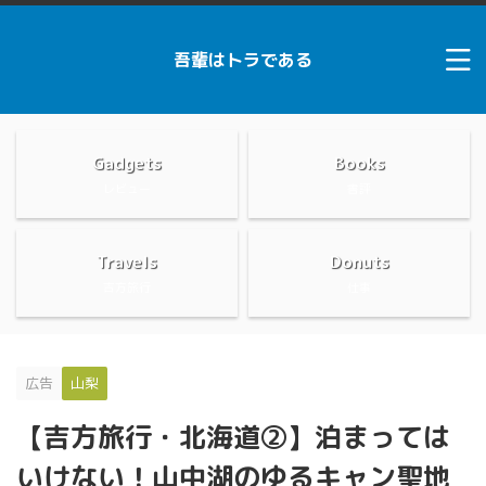
吾輩はトラである
Gadgets
Books
レビュー
書評
Travels
Donuts
吉方旅行
仕事
広告
山梨
【吉方旅行・北海道②】泊まっては
いけない！山中湖のゆるキャン聖地