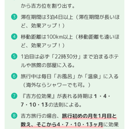
から吉方位を割り出す。
滞在期間は3泊4日以上（滞在期間が長いほ
ど、効果アップ！）
移動距離は100km以上（移動距離も遠いほ
ど、効果アップ！）
1泊目は必ず「22時30分」まで泊まるホテ
ルや旅館の部屋に入る。
旅行中は毎日「お風呂」か「温泉」に入る
（海外ならシャワーでも可。）
『吉方位効果』が表れる時期は
１・4・
7・10・13
の法則による。
吉方旅行の場合、
旅行初めの月を1月目と
数え、そこから4・7・10・13ヶ月
に効果