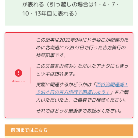
が表れる（引っ越しの場合は1・4・7・
10・13年目に表れる）
この記事は2022年9月にドラねこが開運のた
めに北海道に32泊33日で行った吉方旅行の
検証記事です。
この文章をお読みいただいたアナタにもきっ
とツキは訪れます。
実際に開運するかどうかは「
西谷流開運術！
３泊４日の吉方旅行で開運しよう！
」をご購
入いただいた上、
ご自身でご検証ください
。
それではどうか
最後までお読みください。
前回まではこちら