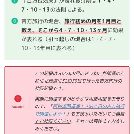
『吉方位効果』が表れる時期は
１・4・
7・10・13
の法則による。
吉方旅行の場合、
旅行初めの月を1月目と
数え、そこから4・7・10・13ヶ月
に効果
が表れる（引っ越しの場合は1・4・7・
10・13年目に表れる）
この記事は2022年9月にドラねこが開運のた
めに北海道に32泊33日で行った吉方旅行の
検証記事です。
実際に開運するかどうかは用法用量をお守り
の上、「
西谷流開運術！３泊４日の吉方旅行
で開運しよう！
」もお読みいただいて
ご自身
でご検証ください
。それでは
最後までお楽し
みください。