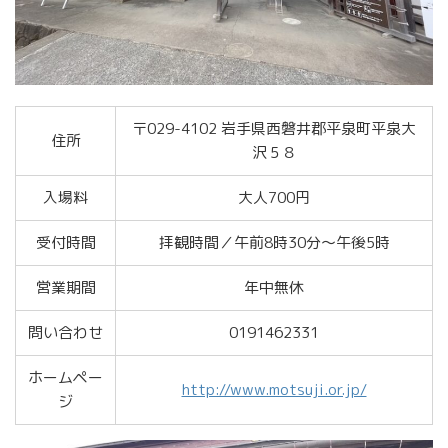
〒029-4102 岩手県西磐井郡平泉町平泉大
住所
沢５８
入場料
大人700円
受付時間
拝観時間／午前8時30分〜午後5時
営業期間
年中無休
問い合わせ
0191462331
ホームペー
http://www.motsuji.or.jp/
ジ