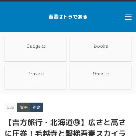
吾輩はトラである
Gadgets
Books
レビュー
書評
Travels
Donuts
吉方旅行
仕事
広告
岩手
福島
【吉方旅行・北海道㊴】広さと高さ
に圧巻！毛越寺と磐梯吾妻スカイラ