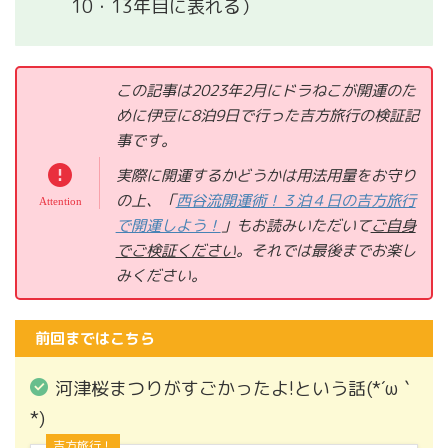
この記事は2023年2月にドラねこが開運のた
めに伊豆に8泊9日で行った吉方旅行の検証記
事です。
実際に開運するかどうかは用法用量をお守り
の上、「
西谷流開運術！３泊４日の吉方旅行
で開運しよう！
」もお読みいただいて
ご自身
でご検証ください
。それでは
最後までお楽し
みください。
前回まではこちら
河津桜まつりがすごかったよ!という話(*´ω｀
*)
吉方旅行！