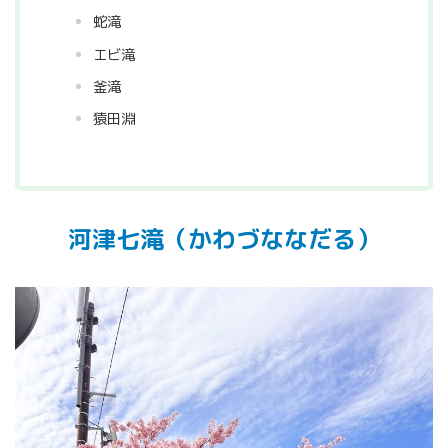
蛇滝
エビ滝
釜滝
猿田淵
河津七滝（かわづななだる）