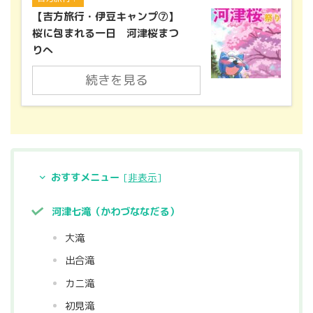
【吉方旅行・伊豆キャンプ⑦】
桜に包まれる一日 河津桜まつ
りへ
続きを見る
おすすメニュー
[
非表示
]
河津七滝（かわづななだる）
大滝
出合滝
カニ滝
初見滝