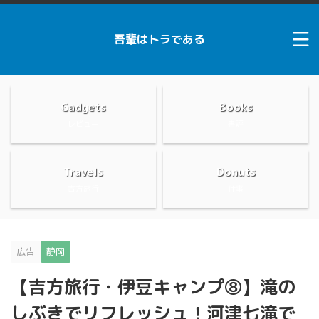
吾輩はトラである
Gadgets
Books
レビュー
書評
Travels
Donuts
吉方旅行
仕事
広告
静岡
【吉方旅行・伊豆キャンプ⑧】滝の
しぶきでリフレッシュ！河津七滝で