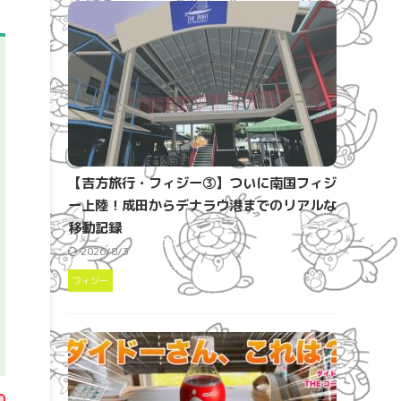
【吉方旅行・フィジー③】ついに南国フィジ
ー上陸！成田からデナラウ港までのリアルな
移動記録
2026/8/3
フィジー