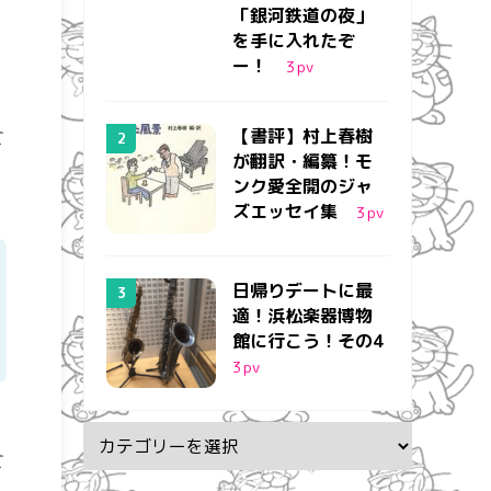
「銀河鉄道の夜」
を手に入れたぞ
ー！
3
pv
【書評】村上春樹
が翻訳・編纂！モ
ンク愛全開のジャ
ズエッセイ集
3
pv
日帰りデートに最
適！浜松楽器博物
館に行こう！その4
3
pv