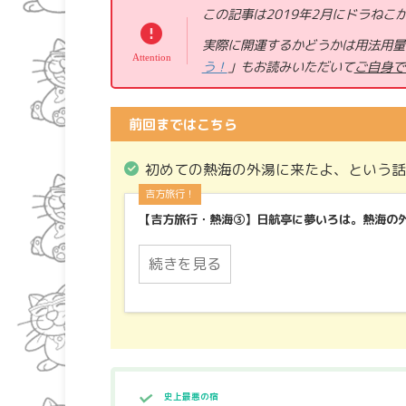
この記事は2019年2月にドラねこ
実際に開運するかどうかは用法用量
う！
」もお読みいただいて
ご自身で
前回まではこちら
初めての熱海の外湯に来たよ、という話(*
吉方旅行！
【吉方旅行・熱海③】日航亭に夢いろは。熱海の外
続きを見る
史上最悪の宿