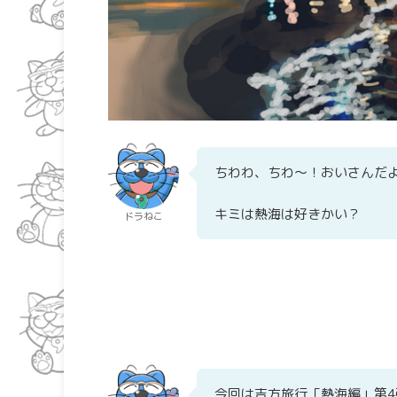
ちわわ、ちわ～！おいさんだ
キミは熱海は好きかい？
ドラねこ
今回は吉方旅行「熱海編」第4