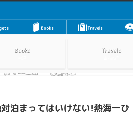
gets
Books
Travels
Books
Travels
書評
吉方旅行
対泊まってはいけない!熱海一ひ