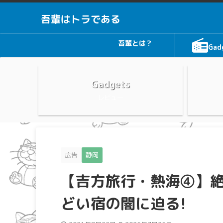
吾輩はトラである
吾輩とは？
Gad
Gadgets
レビュー
広告
静岡
【吉方旅行・熱海④】絶
どい宿の闇に迫る!