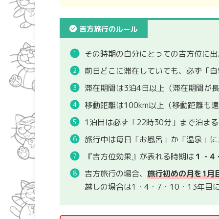
吉方旅行のルール
その時期の自分にとっての吉方位に出
前日どこに滞在していても、必ず「自
滞在期間は3泊4日以上（滞在期間が
移動距離は100km以上（移動距離も
1泊目は必ず「22時30分」まで泊ま
旅行中は毎日「お風呂」か「温泉」に
『吉方位効果』が表れる時期は
１・4
吉方旅行の場合、
旅行初めの月を1月目
越しの場合は1・4・7・10・13年目