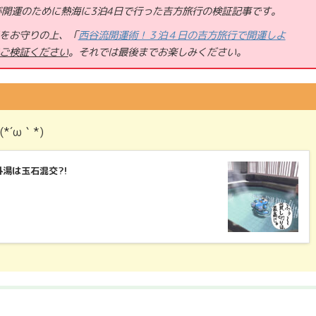
が開運のために熱海に3泊4日で行った吉方旅行の検証記事です。
をお守りの上、「
西谷流開運術！３泊４日の吉方旅行で開運しよ
ご検証ください
。それでは
最後までお楽しみください。
´ω｀*)
湯は玉石混交?!