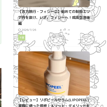
【吉方旅行・フィジー②】始めての制限エリ
ア内を抜け、いざ、フィジーへ！成田空港後
編
2026/7/26
千葉
【レビュー】リポピールセラム(LIPOPEEL)
実際に使った感想｜メリット・デメリットを