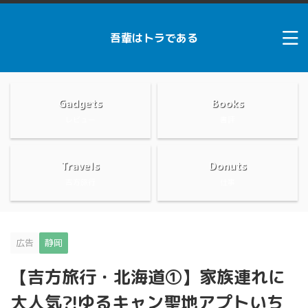
吾輩はトラである
Gadgets
Books
レビュー
書評
Travels
Donuts
吉方旅行
仕事
広告
静岡
【吉方旅行・北海道①】家族連れに
大人気?!ゆるキャン聖地アプトいち