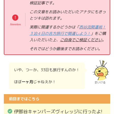
検証記事です。
この文章をお読みいただいたアナタにもきっ
とツキは訪れます。
実際に開運するかどうかは「
西谷流開運術！
３泊４日の吉方旅行で開運しよう！
」をご購
入いただいた上、
ご自身でご検証ください
。
それではどうか
最後までお読みください。
いや、つーか、33日も旅行すんのか！
ほぼ
一ヶ月
じゃねえか！
まいける
前回まではこちら
伊那谷キャンパーズヴィレッジに行ったよ!