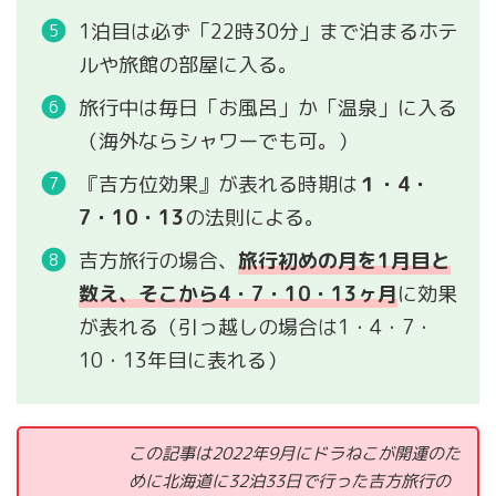
1泊目は必ず「22時30分」まで泊まるホテ
ルや旅館の部屋に入る。
旅行中は毎日「お風呂」か「温泉」に入る
（海外ならシャワーでも可。）
『吉方位効果』が表れる時期は
１・4・
7・10・13
の法則による。
吉方旅行の場合、
旅行初めの月を1月目と
数え、そこから4・7・10・13ヶ月
に効果
が表れる（引っ越しの場合は1・4・7・
10・13年目に表れる）
この記事は2022年9月にドラねこが開運のた
めに北海道に32泊33日で行った吉方旅行の